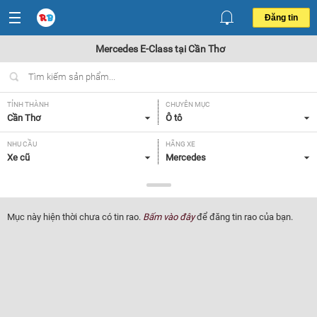
Đăng tin
Mercedes E-Class tại Cần Thơ
TỈNH THÀNH
CHUYÊN MỤC
Cần Thơ
Ô tô
NHU CẦU
HÃNG XE
Xe cũ
Mercedes
DÒNG XE
NĂM SẢN XUẤT
E-Class
Tất cả
Mục này hiện thời chưa có tin rao.
Bấm vào đây
để đăng tin rao của bạn.
GIÁ XE
XUẤT XỨ
Tất cả
Tất cả
HỘP SỐ
Tất cả