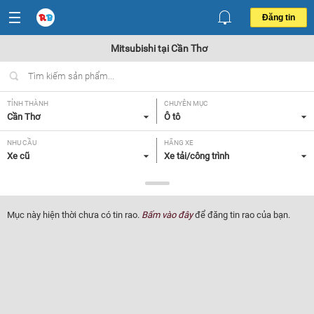
Đăng tin
Mitsubishi tại Cần Thơ
TỈNH THÀNH
CHUYÊN MỤC
Cần Thơ
Ô tô
NHU CẦU
HÃNG XE
Xe cũ
Xe tải/công trình
DÒNG XE
NĂM SẢN XUẤT
Mitsubishi
Tất cả
Mục này hiện thời chưa có tin rao.
Bấm vào đây
để đăng tin rao của bạn.
GIÁ XE
XUẤT XỨ
Tất cả
Tất cả
HỘP SỐ
Tất cả