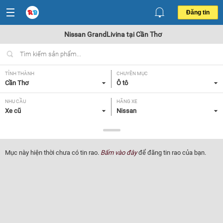
Đăng tin
Nissan GrandLivina tại Cần Thơ
TỈNH THÀNH
CHUYÊN MỤC
Cần Thơ
Ô tô
NHU CẦU
HÃNG XE
Xe cũ
Nissan
DÒNG XE
NĂM SẢN XUẤT
GrandLivina
Tất cả
Mục này hiện thời chưa có tin rao.
Bấm vào đây
để đăng tin rao của bạn.
GIÁ XE
XUẤT XỨ
Tất cả
Tất cả
HỘP SỐ
Tất cả