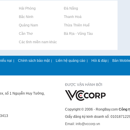
Rao vặt tại Hải Phòng
Rao vặt tại Đà Nẵng
Rao vặt tại Bắc Ninh
Rao vặt tại Thanh Hoá
Rao vặt tại Quảng Nam
Rao vặt tại Thừa Thiên Huế
Rao vặt tại Cần Thơ
Rao vặt tại Bà Rịa - Vũng Tàu
Rao vặt tại Các tỉnh miền nam khác
hiếu nại
Chính sách bảo mật
Liên hệ quảng cáo
Hỏi & đáp
Bản Mobil
|
|
|
|
ĐƯỢC VẬN HÀNH BỞI
lex, số 1 Nguyễn Huy Tưởng,
Copyright © 2006 - RongBay.com
Công t
43413
Giấy đăng ký kinh doanh số: 010187122
Email: info@vccorp.vn