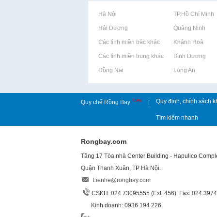
Rao vặt tại Hà Nội
Rao vặt tại TP.Hồ Chí Minh
Rao vặt tại Hải Dương
Rao vặt tại Quảng Ninh
Rao vặt tại Các tỉnh miền bắc khác
Rao vặt tại Khánh Hoà
Rao vặt tại Các tỉnh miền trung khác
Rao vặt tại Bình Dương
Rao vặt tại Đồng Nai
Rao vặt tại Long An
New
Quy định, chính sách k
Quy chế Rồng Bay
|
Tìm kiếm nhanh
Rongbay.com
Tầng 17 Tòa nhà Center Building - Hapulico Comp
Quận Thanh Xuân, TP Hà Nội.
Lienhe@rongbay.com
CSKH: 024 73095555 (Ext: 456). Fax: 024 397
Kinh doanh: 0936 194 226