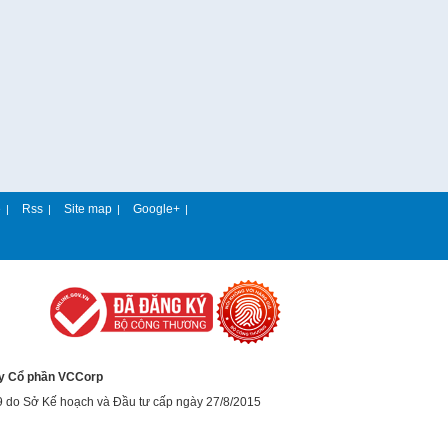
e
Rss
Site map
Google+
|
|
|
|
y Cổ phần VCCorp
9 do Sở Kế hoạch và Đầu tư cấp ngày 27/8/2015