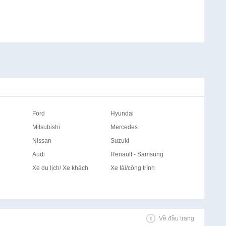
Ford
Hyundai
Mitsubishi
Mercedes
Nissan
Suzuki
Audi
Renault - Samsung
Xe du lịch/ Xe khách
Xe tải/công trình
Về đầu trang