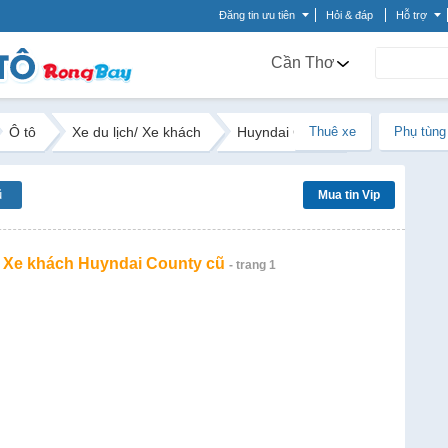
Đăng tin ưu tiên
Hỏi & đáp
Hỗ trợ
Cần Thơ
Ô tô
Xe du lịch/ Xe khách
Huyndai County
Thuê xe
Phụ tùng
ũ
Mua tin Vip
/ Xe khách Huyndai County cũ
- trang 1