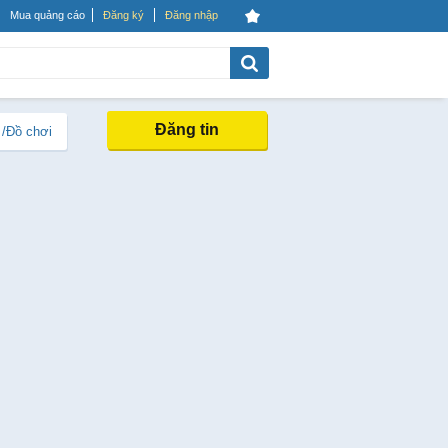
Mua quảng cáo
Đăng ký
Đăng nhập
Đăng tin
 /Đồ chơi