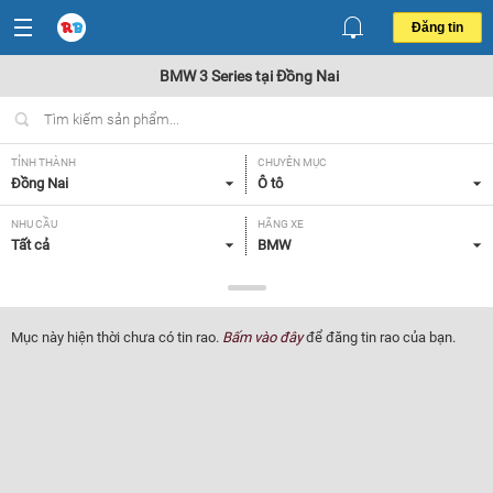
Đăng tin
BMW 3 Series tại Đồng Nai
TỈNH THÀNH
CHUYÊN MỤC
Đồng Nai
Ô tô
NHU CẦU
HÃNG XE
Tất cả
BMW
DÒNG XE
NĂM SẢN XUẤT
3 Series
Tất cả
Mục này hiện thời chưa có tin rao.
Bấm vào đây
để đăng tin rao của bạn.
GIÁ XE
XUẤT XỨ
Tất cả
Tất cả
HỘP SỐ
Tất cả