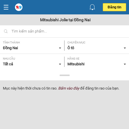
Đăng tin
Mitsubishi Jolie tại Đồng Nai
TỈNH THÀNH
CHUYÊN MỤC
Đồng Nai
Ô tô
NHU CẦU
HÃNG XE
Tất cả
Mitsubishi
DÒNG XE
NĂM SẢN XUẤT
Jolie
Tất cả
Mục này hiện thời chưa có tin rao.
Bấm vào đây
để đăng tin rao của bạn.
GIÁ XE
XUẤT XỨ
Tất cả
Tất cả
HỘP SỐ
Tất cả