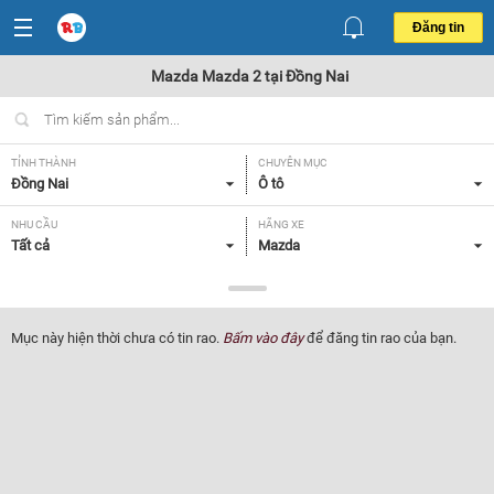
Đăng tin
Mazda Mazda 2 tại Đồng Nai
TỈNH THÀNH
CHUYÊN MỤC
Đồng Nai
Ô tô
NHU CẦU
HÃNG XE
Tất cả
Mazda
DÒNG XE
NĂM SẢN XUẤT
Mazda 2
Tất cả
Mục này hiện thời chưa có tin rao.
Bấm vào đây
để đăng tin rao của bạn.
GIÁ XE
XUẤT XỨ
Tất cả
Tất cả
HỘP SỐ
Tất cả