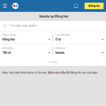
Đăng tin
Mazda tại Đồng Nai
TỈNH THÀNH
CHUYÊN MỤC
Đồng Nai
Ô tô
NHU CẦU
HÃNG XE
Tất cả
Mazda
DÒNG XE
NĂM SẢN XUẤT
Tất cả
Tất cả
Mục này hiện thời chưa có tin rao.
Bấm vào đây
để đăng tin rao của bạn.
GIÁ XE
XUẤT XỨ
Tất cả
Tất cả
HỘP SỐ
Tất cả