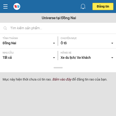
Đăng tin
Universe tại Đồng Nai
TỈNH THÀNH
CHUYÊN MỤC
Đồng Nai
Ô tô
NHU CẦU
HÃNG XE
Tất cả
Xe du lịch/ Xe khách
DÒNG XE
NĂM SẢN XUẤT
Universe
Tất cả
Mục này hiện thời chưa có tin rao.
Bấm vào đây
để đăng tin rao của bạn.
GIÁ XE
XUẤT XỨ
Tất cả
Tất cả
HỘP SỐ
Tất cả