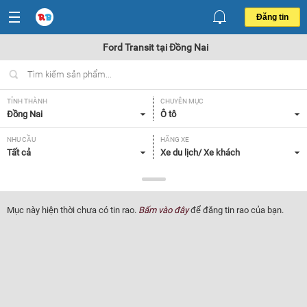
Đăng tin
Ford Transit tại Đồng Nai
TỈNH THÀNH
CHUYÊN MỤC
Đồng Nai
Ô tô
NHU CẦU
HÃNG XE
Tất cả
Xe du lịch/ Xe khách
DÒNG XE
NĂM SẢN XUẤT
Ford Transit
Tất cả
Mục này hiện thời chưa có tin rao.
Bấm vào đây
để đăng tin rao của bạn.
GIÁ XE
XUẤT XỨ
Tất cả
Tất cả
HỘP SỐ
Tất cả