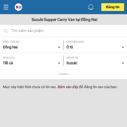
Đăng tin
Suzuki Supper Carry Van tại Đồng Nai
TỈNH THÀNH
CHUYÊN MỤC
Đồng Nai
Ô tô
NHU CẦU
HÃNG XE
Tất cả
Suzuki
DÒNG XE
NĂM SẢN XUẤT
Supper Carry Van
Tất cả
Mục này hiện thời chưa có tin rao.
Bấm vào đây
để đăng tin rao của bạn.
GIÁ XE
XUẤT XỨ
Tất cả
Tất cả
HỘP SỐ
Tất cả