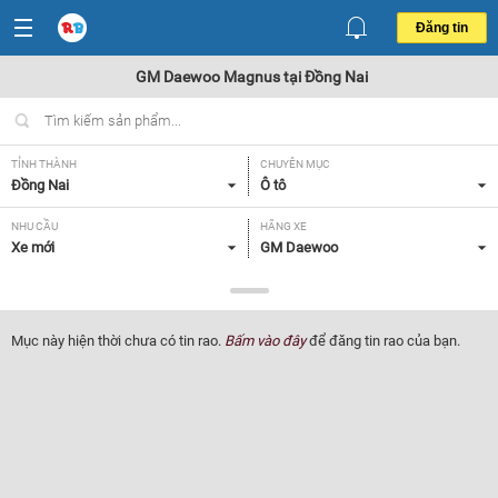
Đăng tin
GM Daewoo Magnus tại Đồng Nai
TỈNH THÀNH
CHUYÊN MỤC
Đồng Nai
Ô tô
NHU CẦU
HÃNG XE
Xe mới
GM Daewoo
DÒNG XE
NĂM SẢN XUẤT
Magnus
Tất cả
Mục này hiện thời chưa có tin rao.
Bấm vào đây
để đăng tin rao của bạn.
GIÁ XE
XUẤT XỨ
Tất cả
Tất cả
HỘP SỐ
Tất cả