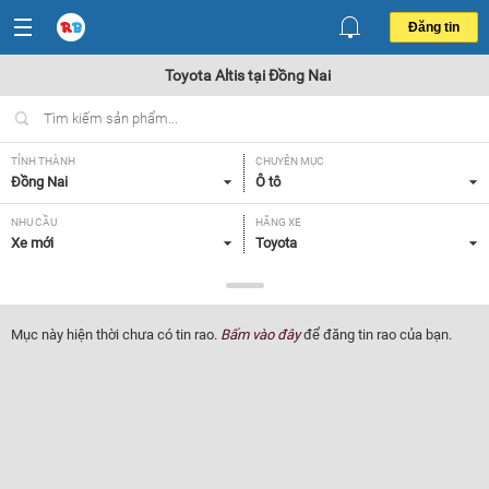
Đăng tin
Toyota Altis tại Đồng Nai
TỈNH THÀNH
CHUYÊN MỤC
Đồng Nai
Ô tô
NHU CẦU
HÃNG XE
Xe mới
Toyota
DÒNG XE
NĂM SẢN XUẤT
Altis
Tất cả
Mục này hiện thời chưa có tin rao.
Bấm vào đây
để đăng tin rao của bạn.
GIÁ XE
XUẤT XỨ
Tất cả
Tất cả
HỘP SỐ
Tất cả