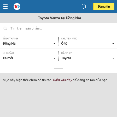
Đăng tin
Toyota Venza tại Đồng Nai
TỈNH THÀNH
CHUYÊN MỤC
Đồng Nai
Ô tô
NHU CẦU
HÃNG XE
Xe mới
Toyota
DÒNG XE
NĂM SẢN XUẤT
Venza
Tất cả
Mục này hiện thời chưa có tin rao.
Bấm vào đây
để đăng tin rao của bạn.
GIÁ XE
XUẤT XỨ
Tất cả
Tất cả
HỘP SỐ
Tất cả