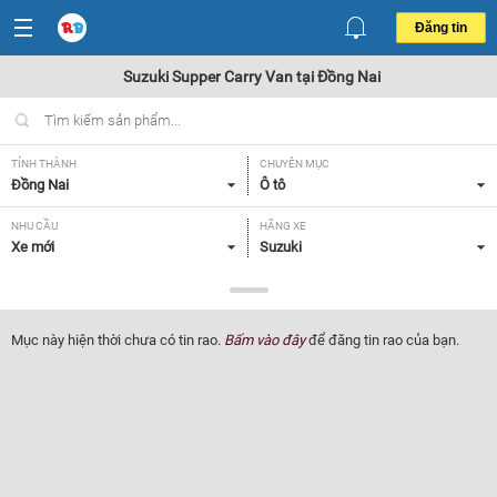
Đăng tin
Suzuki Supper Carry Van tại Đồng Nai
TỈNH THÀNH
CHUYÊN MỤC
Đồng Nai
Ô tô
NHU CẦU
HÃNG XE
Xe mới
Suzuki
DÒNG XE
NĂM SẢN XUẤT
Supper Carry Van
Tất cả
Mục này hiện thời chưa có tin rao.
Bấm vào đây
để đăng tin rao của bạn.
GIÁ XE
XUẤT XỨ
Tất cả
Tất cả
HỘP SỐ
Tất cả