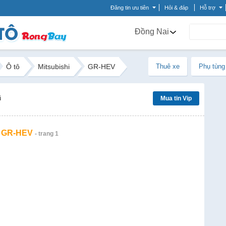
Đăng tin ưu tiên
Hỏi & đáp
Hỗ trợ
Đồng Nai
Ô tô
Mitsubishi
GR-HEV
Thuê xe
Phụ tùng
ũ
Mua tin Vip
i GR-HEV
- trang 1