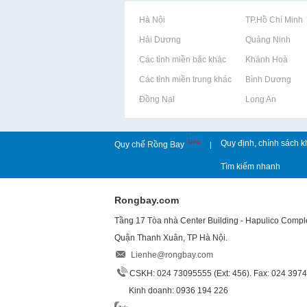
Rao vặt tại Hà Nội
Rao vặt tại TP.Hồ Chí Minh
Rao vặt tại Hải Dương
Rao vặt tại Quảng Ninh
Rao vặt tại Các tỉnh miền bắc khác
Rao vặt tại Khánh Hoà
Rao vặt tại Các tỉnh miền trung khác
Rao vặt tại Bình Dương
Rao vặt tại Đồng Nai
Rao vặt tại Long An
New
Quy định, chính sách k
Quy chế Rồng Bay
|
Tìm kiếm nhanh
Rongbay.com
Tầng 17 Tòa nhà Center Building - Hapulico Comp
Quận Thanh Xuân, TP Hà Nội.
Lienhe@rongbay.com
CSKH: 024 73095555 (Ext: 456). Fax: 024 397
Kinh doanh: 0936 194 226