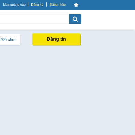
Mua quảng cáo
Đăng ký
Đăng nhập
Đăng tin
 /Đồ chơi