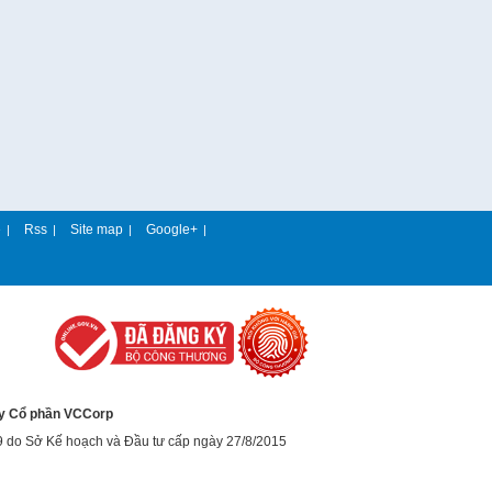
e
Rss
Site map
Google+
|
|
|
|
y Cổ phần VCCorp
9 do Sở Kế hoạch và Đầu tư cấp ngày 27/8/2015