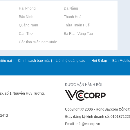
Rao vặt tại Hải Phòng
Rao vặt tại Đà Nẵng
Rao vặt tại Bắc Ninh
Rao vặt tại Thanh Hoá
Rao vặt tại Quảng Nam
Rao vặt tại Thừa Thiên Huế
Rao vặt tại Cần Thơ
Rao vặt tại Bà Rịa - Vũng Tàu
Rao vặt tại Các tỉnh miền nam khác
hiếu nại
Chính sách bảo mật
Liên hệ quảng cáo
Hỏi & đáp
Bản Mobil
|
|
|
|
ĐƯỢC VẬN HÀNH BỞI
lex, số 1 Nguyễn Huy Tưởng,
Copyright © 2006 - RongBay.com
Công t
43413
Giấy đăng ký kinh doanh số: 010187122
Email: info@vccorp.vn