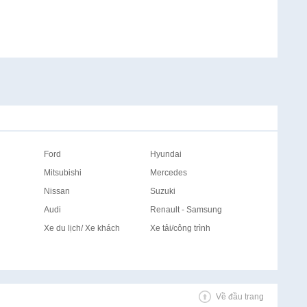
Ford
Hyundai
Mitsubishi
Mercedes
Nissan
Suzuki
Audi
Renault - Samsung
Xe du lịch/ Xe khách
Xe tải/công trình
Về đầu trang