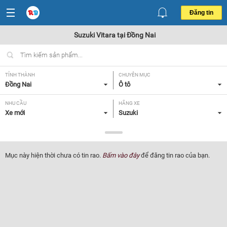
Đăng tin
Suzuki Vitara tại Đồng Nai
TỈNH THÀNH
CHUYÊN MỤC
Đồng Nai
Ô tô
NHU CẦU
HÃNG XE
Xe mới
Suzuki
DÒNG XE
NĂM SẢN XUẤT
Vitara
Tất cả
Mục này hiện thời chưa có tin rao.
Bấm vào đây
để đăng tin rao của bạn.
GIÁ XE
XUẤT XỨ
Tất cả
Tất cả
HỘP SỐ
Tất cả