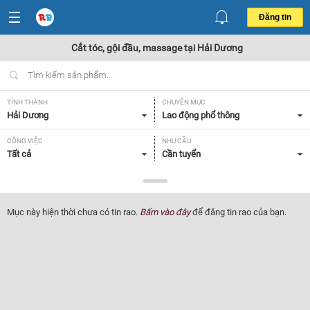
Đăng tin
Cắt tóc, gội đầu, massage tại Hải Dương
TỈNH THÀNH
CHUYÊN MỤC
Hải Dương
Lao động phổ thông
CÔNG VIỆC
NHU CẦU
Tất cả
Cần tuyển
LOẠI HÌNH
Tất cả
Mục này hiện thời chưa có tin rao.
Bấm vào đây
để đăng tin rao của bạn.
Lọc