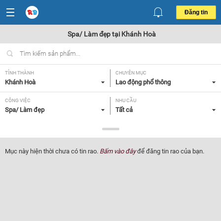
Đăng tin
Spa/ Làm đẹp tại Khánh Hoà
TỈNH THÀNH
CHUYÊN MỤC
Khánh Hoà
Lao động phổ thông
CÔNG VIỆC
NHU CẦU
Spa/ Làm đẹp
Tất cả
LOẠI HÌNH
Tất cả
Mục này hiện thời chưa có tin rao.
Bấm vào đây
để đăng tin rao của bạn.
Lọc