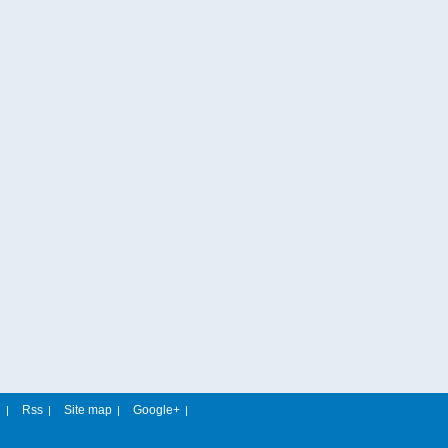
e
Rss
Site map
Google+
|
|
|
|