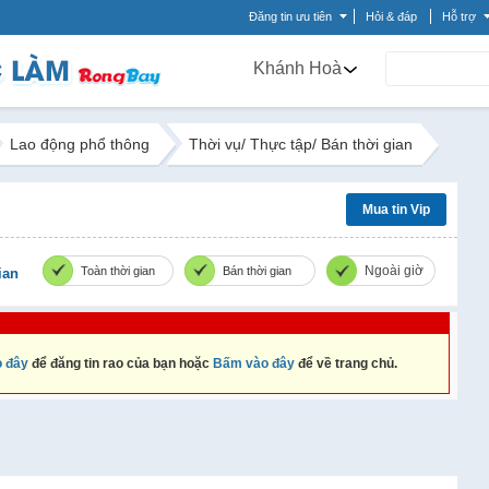
Đăng tin ưu tiên
Hỏi & đáp
Hỗ trợ
Khánh Hoà
Lao động phổ thông
Thời vụ/ Thực tập/ Bán thời gian
Mua tin Vip
Ngoài giờ
Toàn thời gian
Bán thời gian
ian
 đây
để đăng tin rao của bạn hoặc
Bấm vào đây
để về trang chủ.