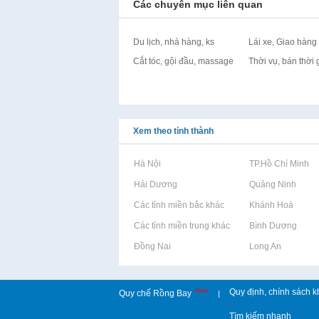
Các chuyên mục liên quan
Du lịch, nhà hàng, ks
Lái xe, Giao hàng
Cắt tóc, gội đầu, massage
Thời vụ, bán thời 
Xem theo tỉnh thành
Rao vặt tại Hà Nội
Rao vặt tại TP.Hồ Chí Minh
Rao vặt tại Hải Dương
Rao vặt tại Quảng Ninh
Rao vặt tại Các tỉnh miền bắc khác
Rao vặt tại Khánh Hoà
Rao vặt tại Các tỉnh miền trung khác
Rao vặt tại Bình Dương
Rao vặt tại Đồng Nai
Rao vặt tại Long An
New
Quy định, chính sách k
Quy chế Rồng Bay
|
Tìm kiếm nhanh