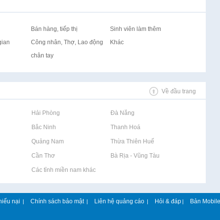
Bán hàng, tiếp thị
Sinh viên làm thêm
gian
Công nhân, Thợ, Lao động
Khác
chân tay
Về đầu trang
Rao vặt tại Hải Phòng
Rao vặt tại Đà Nẵng
Rao vặt tại Bắc Ninh
Rao vặt tại Thanh Hoá
Rao vặt tại Quảng Nam
Rao vặt tại Thừa Thiên Huế
Rao vặt tại Cần Thơ
Rao vặt tại Bà Rịa - Vũng Tàu
Rao vặt tại Các tỉnh miền nam khác
hiếu nại
Chính sách bảo mật
Liên hệ quảng cáo
Hỏi & đáp
Bản Mobil
|
|
|
|