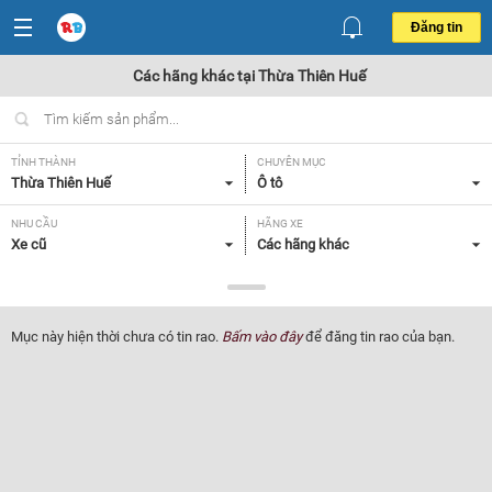
Đăng tin
Các hãng khác tại Thừa Thiên Huế
TỈNH THÀNH
CHUYÊN MỤC
Thừa Thiên Huế
Ô tô
NHU CẦU
HÃNG XE
Xe cũ
Các hãng khác
DÒNG XE
NĂM SẢN XUẤT
Tất cả
Tất cả
Mục này hiện thời chưa có tin rao.
Bấm vào đây
để đăng tin rao của bạn.
GIÁ XE
XUẤT XỨ
Tất cả
Tất cả
HỘP SỐ
Tất cả