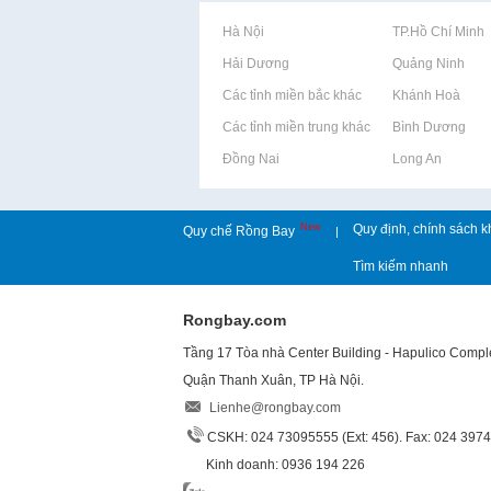
Rao vặt tại Hà Nội
Rao vặt tại TP.Hồ Chí Minh
Rao vặt tại Hải Dương
Rao vặt tại Quảng Ninh
Rao vặt tại Các tỉnh miền bắc khác
Rao vặt tại Khánh Hoà
Rao vặt tại Các tỉnh miền trung khác
Rao vặt tại Bình Dương
Rao vặt tại Đồng Nai
Rao vặt tại Long An
New
Quy định, chính sách k
Quy chế Rồng Bay
|
Tìm kiếm nhanh
Rongbay.com
Tầng 17 Tòa nhà Center Building - Hapulico Comp
Quận Thanh Xuân, TP Hà Nội.
Lienhe@rongbay.com
CSKH: 024 73095555 (Ext: 456). Fax: 024 397
Kinh doanh: 0936 194 226