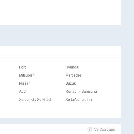
Ford
Hyundai
Mitsubishi
Mercedes
Nissan
Suzuki
Audi
Renault - Samsung
Xe du lịch/ Xe khách
Xe tải/công trình
Về đầu trang