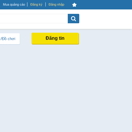
Mua quảng cáo
Đăng ký
Đăng nhập
Đăng tin
 /Đồ chơi