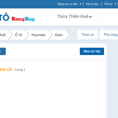
Đăng tin ưu tiên
Hỏi & đáp
Hỗ trợ
Thừa Thiên Huế
Huế
Ô tô
Hyundai
Getz
Thuê xe
Phụ tùng
ũ
Mua tin Vip
etz cũ
- trang 1