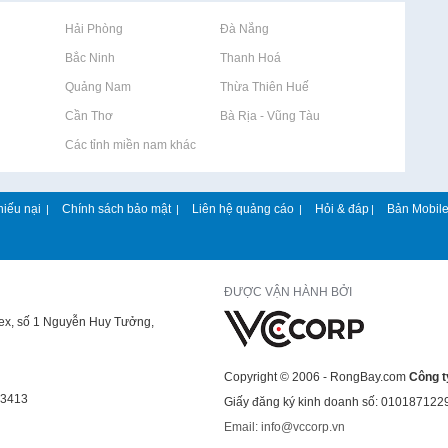
Rao vặt tại Hải Phòng
Rao vặt tại Đà Nẵng
Rao vặt tại Bắc Ninh
Rao vặt tại Thanh Hoá
Rao vặt tại Quảng Nam
Rao vặt tại Thừa Thiên Huế
Rao vặt tại Cần Thơ
Rao vặt tại Bà Rịa - Vũng Tàu
Rao vặt tại Các tỉnh miền nam khác
hiếu nại
Chính sách bảo mật
Liên hệ quảng cáo
Hỏi & đáp
Bản Mobil
|
|
|
|
ĐƯỢC VẬN HÀNH BỞI
lex, số 1 Nguyễn Huy Tưởng,
Copyright © 2006 - RongBay.com
Công t
43413
Giấy đăng ký kinh doanh số: 010187122
Email: info@vccorp.vn