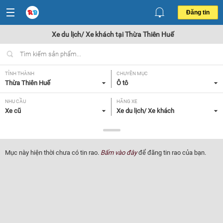
Đăng tin
Xe du lịch/ Xe khách tại Thừa Thiên Huế
TỈNH THÀNH
CHUYÊN MỤC
Thừa Thiên Huế
Ô tô
NHU CẦU
HÃNG XE
Xe cũ
Xe du lịch/ Xe khách
DÒNG XE
NĂM SẢN XUẤT
Tất cả
Tất cả
Mục này hiện thời chưa có tin rao.
Bấm vào đây
để đăng tin rao của bạn.
GIÁ XE
XUẤT XỨ
Tất cả
Tất cả
HỘP SỐ
Tất cả