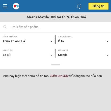
Đăng tin
Mazda Mazda CX5 tại Thừa Thiên Huế
TỈNH THÀNH
CHUYÊN MỤC
Thừa Thiên Huế
Ô tô
NHU CẦU
HÃNG XE
Xe cũ
Mazda
DÒNG XE
NĂM SẢN XUẤT
Mazda CX5
Tất cả
Mục này hiện thời chưa có tin rao.
Bấm vào đây
để đăng tin rao của bạn.
GIÁ XE
XUẤT XỨ
Tất cả
Tất cả
HỘP SỐ
Tất cả