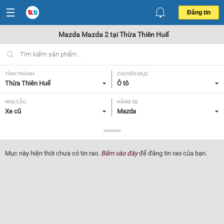
Đăng tin
Mazda Mazda 2 tại Thừa Thiên Huế
TỈNH THÀNH
CHUYÊN MỤC
Thừa Thiên Huế
Ô tô
NHU CẦU
HÃNG XE
Xe cũ
Mazda
DÒNG XE
NĂM SẢN XUẤT
Mazda 2
Tất cả
Mục này hiện thời chưa có tin rao.
Bấm vào đây
để đăng tin rao của bạn.
GIÁ XE
XUẤT XỨ
Tất cả
Tất cả
HỘP SỐ
Tất cả