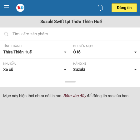
Đăng tin
Suzuki Swift tại Thừa Thiên Huế
TỈNH THÀNH
CHUYÊN MỤC
Thừa Thiên Huế
Ô tô
NHU CẦU
HÃNG XE
Xe cũ
Suzuki
DÒNG XE
NĂM SẢN XUẤT
Swift
Tất cả
Mục này hiện thời chưa có tin rao.
Bấm vào đây
để đăng tin rao của bạn.
GIÁ XE
XUẤT XỨ
Tất cả
Tất cả
HỘP SỐ
Tất cả