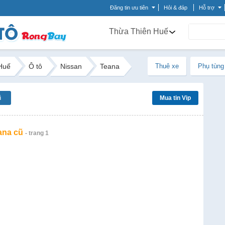
Đăng tin ưu tiên
Hỏi & đáp
Hỗ trợ
Thừa Thiên Huế
Huế
Ô tô
Nissan
Teana
Thuê xe
Phụ tùng
ũ
Mua tin Vip
ana cũ
- trang 1