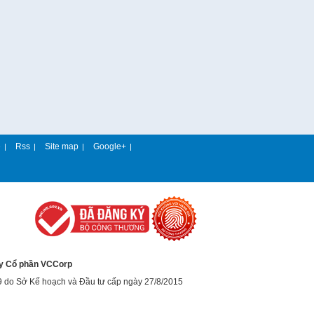
e
Rss
Site map
Google+
|
|
|
|
y Cổ phần VCCorp
9 do Sở Kế hoạch và Đầu tư cấp ngày 27/8/2015