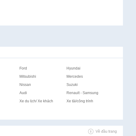
Ford
Hyundai
Mitsubishi
Mercedes
Nissan
Suzuki
Audi
Renault - Samsung
Xe du lịch/ Xe khách
Xe tải/công trình
Về đầu trang