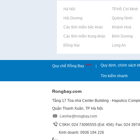
Rao vặt tại Hà Nội
Rao vặt tại TP.Hồ Chí Minh
Rao vặt tại Hải Dương
Rao vặt tại Quảng Ninh
Rao vặt tại Các tỉnh miền bắc khác
Rao vặt tại Khánh Hoà
Rao vặt tại Các tỉnh miền trung khác
Rao vặt tại Bình Dương
Rao vặt tại Đồng Nai
Rao vặt tại Long An
New
Quy định, chính sách k
Quy chế Rồng Bay
|
Tìm kiếm nhanh
Rongbay.com
Tầng 17 Tòa nhà Center Building - Hapulico Comp
Quận Thanh Xuân, TP Hà Nội.
Lienhe@rongbay.com
CSKH: 024 73095555 (Ext: 456). Fax: 024 397
Kinh doanh: 0936 194 226