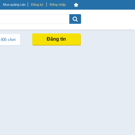
Mua quảng cáo
Đăng ký
Đăng nhập
Đăng tin
 /Đồ chơi