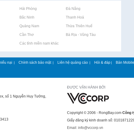
Rao vặt tại Hải Phòng
Rao vặt tại Đà Nẵng
Rao vặt tại Bắc Ninh
Rao vặt tại Thanh Hoá
Rao vặt tại Quảng Nam
Rao vặt tại Thừa Thiên Huế
Rao vặt tại Cần Thơ
Rao vặt tại Bà Rịa - Vũng Tàu
Rao vặt tại Các tỉnh miền nam khác
hiếu nại
Chính sách bảo mật
Liên hệ quảng cáo
Hỏi & đáp
Bản Mobil
|
|
|
|
ĐƯỢC VẬN HÀNH BỞI
lex, số 1 Nguyễn Huy Tưởng,
Copyright © 2006 - RongBay.com
Công t
43413
Giấy đăng ký kinh doanh số: 010187122
Email: info@vccorp.vn