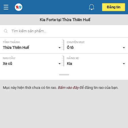
Đăng tin
Kia Forte tại Thừa Thiên Huế
TỈNH THÀNH
CHUYÊN MỤC
Thừa Thiên Huế
Ô tô
NHU CẦU
HÃNG XE
Xe cũ
Kia
DÒNG XE
NĂM SẢN XUẤT
Forte
Tất cả
Mục này hiện thời chưa có tin rao.
Bấm vào đây
để đăng tin rao của bạn.
GIÁ XE
XUẤT XỨ
Tất cả
Tất cả
HỘP SỐ
Tất cả