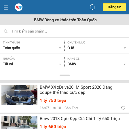
Đăng tin
BMW Dòng xe khác trên Toàn Quốc
TỈNH THÀNH
CHUYÊN MỤC
Toàn quốc
Ô tô
NHU CẦU
HÃNG XE
Tất cả
BMW
DÒNG XE
NĂM SẢN XUẤT
Dòng xe khác
Tất cả
BMW X4 xDrive20i M Sport 2020 Dáng
GIÁ XE
XUẤT XỨ
coupe thể thao cực đẹp
Tất cả
Tất cả
1 tỷ 750 triệu
5
HỘP SỐ
16/07
10
Cần Thơ
Tất cả
Bmw 2018 Cực Đẹp Giá Chỉ 1 Tỷ 650 Triệu
1 tỷ 650 triệu