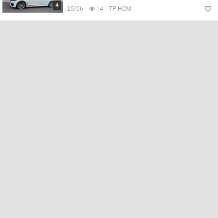
Lọc
4
25/06
14
TP HCM