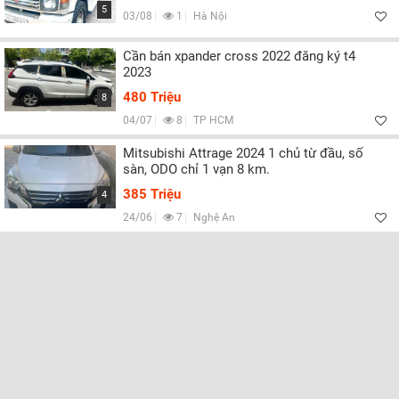
Lọc
5
03/08
1
Hà Nội
Cần bán xpander cross 2022 đăng ký t4
2023
480 Triệu
8
04/07
8
TP HCM
Mitsubishi Attrage 2024 1 chủ từ đầu, số
sàn, ODO chỉ 1 vạn 8 km.
385 Triệu
4
24/06
7
Nghệ An