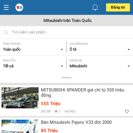
Đăng tin
Mitsubishi trên Toàn Quốc
TỈNH THÀNH
CHUYÊN MỤC
Toàn quốc
Ô tô
NHU CẦU
HÃNG XE
Tất cả
Mitsubishi
DÒNG XE
NĂM SẢN XUẤT
Tất cả
Tất cả
MITSUBISHI XPANDER giá chỉ từ 555 triệu
GIÁ XE
XUẤT XỨ
đồng
Tất cả
Tất cả
555 Triệu
4
HỘP SỐ
06/08
1
Hà Nội
Tất cả
Bán Mitsubishi Pajero V33 đời 2000
85 Triệu