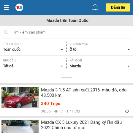
Đăng tin
Mazda trên Toàn Quốc
TỈNH THÀNH
CHUYÊN MỤC
Toàn quốc
Ô tô
NHU CẦU
HÃNG XE
Tất cả
Mazda
DÒNG XE
NĂM SẢN XUẤT
Tất cả
Tất cả
Mazda 3 1.5 AT sản xuất 2016, màu đỏ, odo
GIÁ XE
XUẤT XỨ
48.500 km.
Tất cả
Tất cả
340 Triệu
4
HỘP SỐ
30/06
17
TP HCM
Tất cả
Mazda CX 5 Luxury 2021 Đăng ký lần đầu
2022 Chính chủ từ mới