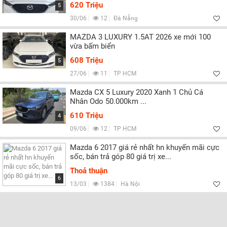
Lọc
620 Triệu
5
30/06
12
Đà Nẵng
MAZDA 3 LUXURY 1.5AT 2026 xe mới 100
vừa bấm biển
608 Triệu
5
27/06
11
TP HCM
Mazda CX 5 Luxury 2020 Xanh 1 Chủ Cá
Nhân Odo 50.000km ...
610 Triệu
4
09/06
12
TP HCM
Mazda 6 2017 giá rẻ nhất hn khuyến mãi cực
sốc, bán trả góp 80 giá trị xe...
Thoả thuận
6
13/03
1384
Hà Nội