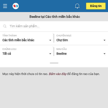
Đăng tin
Beeline tại Các tỉnh miền bắc khác
TỈNH THÀNH
CHUYÊN MỤC
Các tỉnh miền bắc khác
Chợ Sim
CHỦNG LOẠI
NHU CẦU
Tất cả
Beeline
GIÁ
Trên 200 triệu
Mục này hiện thời chưa có tin rao.
Bấm vào đây
để đăng tin rao của bạn.
Lọc