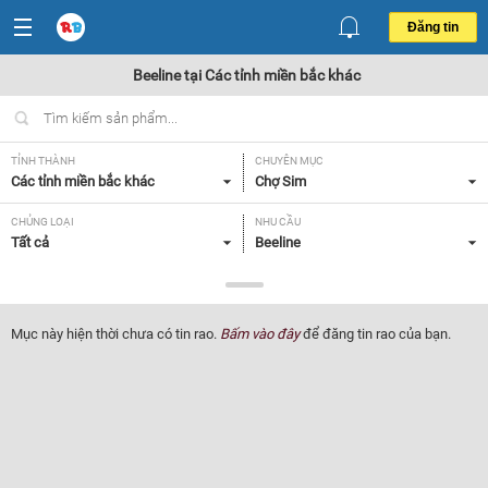
Đăng tin
Beeline tại Các tỉnh miền bắc khác
TỈNH THÀNH
CHUYÊN MỤC
Các tỉnh miền bắc khác
Chợ Sim
CHỦNG LOẠI
NHU CẦU
Tất cả
Beeline
GIÁ
100 - 200 triệu
Mục này hiện thời chưa có tin rao.
Bấm vào đây
để đăng tin rao của bạn.
Lọc