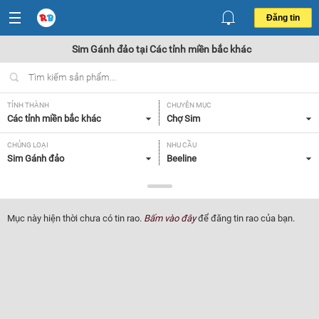
Đăng tin
Sim Gánh đảo tại Các tỉnh miền bắc khác
TỈNH THÀNH
CHUYÊN MỤC
Các tỉnh miền bắc khác
Chợ Sim
CHỦNG LOẠI
NHU CẦU
Sim Gánh đảo
Beeline
GIÁ
Tất cả
Mục này hiện thời chưa có tin rao.
Bấm vào đây
để đăng tin rao của bạn.
Lọc