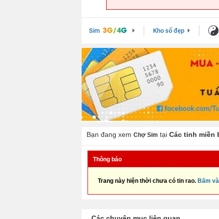
Sim
Kho số đẹp
Bạn đang xem
tại
Các tỉnh miền 
Chợ Sim
Thông báo
Trang này hiện thời chưa có tin rao.
Bấm và
Các chuyên mục liên quan