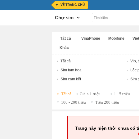
VỀ TRANG CHỦ
Chợ sim
Tất cả
VinaPhone
Mobifone
Viet
Khác
Tất cả
Vip, 
Sim tam hoa
Lộc p
Sim cam kết
Sim g
Tất cả
Giá < 1 triệu
1 - 5 triệu
100 - 200 triệu
Trên 200 triệu
Trang này hiện thời chưa có t