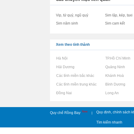
Vip, tứ quý, ngũ quý
Sim lặp, kép, taxi
Sim năm sinh
Sim cam kết
Xem theo tỉnh thành
Rao vặt tại Hà Nội
Rao vặt tại TP.Hồ Chí Minh
Rao vặt tại Hải Dương
Rao vặt tại Quảng Ninh
Rao vặt tại Các tỉnh miền bắc khác
Rao vặt tại Khánh Hoà
Rao vặt tại Các tỉnh miền trung khác
Rao vặt tại Bình Dương
Rao vặt tại Đồng Nai
Rao vặt tại Long An
New
Quy định, chính sách k
Quy chế Rồng Bay
|
Tìm kiếm nhanh