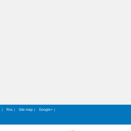
e
Rss
Site map
Google+
|
|
|
|