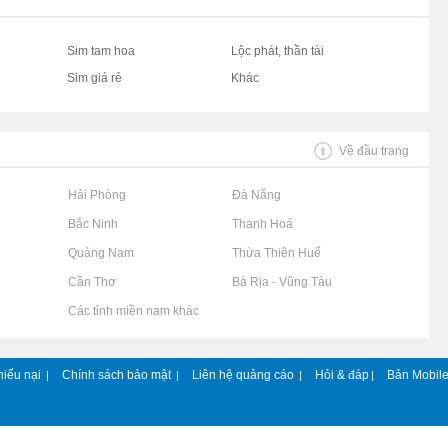
Sim tam hoa
Lộc phát, thần tài
Sim giá rẻ
Khác
Về đầu trang
Rao vặt tại Hải Phòng
Rao vặt tại Đà Nẵng
Rao vặt tại Bắc Ninh
Rao vặt tại Thanh Hoá
Rao vặt tại Quảng Nam
Rao vặt tại Thừa Thiên Huế
Rao vặt tại Cần Thơ
Rao vặt tại Bà Rịa - Vũng Tàu
Rao vặt tại Các tỉnh miền nam khác
hiếu nại
Chính sách bảo mật
Liên hệ quảng cáo
Hỏi & đáp
Bản Mobil
|
|
|
|