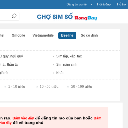
Đăng tin ưu tiên
Hỏi & đáp
Hỗ trợ
tel
Gmobile
Vietnamobile
Beeline
Số cố định
tứ quý, ngũ quý
Sim lặp, kép, taxi
hát, thần tài
Sim năm sinh
iá rẻ
Khác
5 - 10 triệu
10 - 50 triệu
50 - 100 triệu
in rao.
để đăng tin rao của bạn hoặc
Bấm vào đây
Bấm
để về trang chủ
vào đây