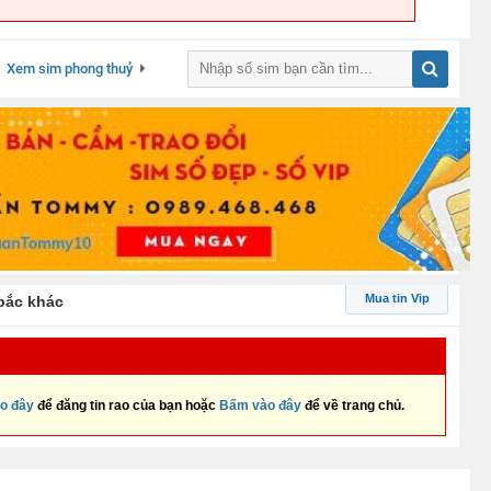
Xem sim phong thuỷ
Mua tin Vip
bắc khác
o đây
để đăng tin rao của bạn hoặc
Bấm vào đây
để về trang chủ.