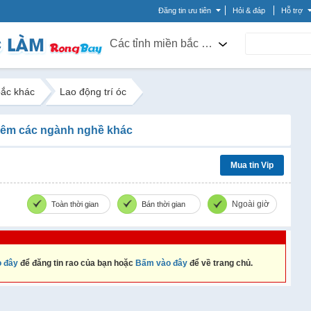
Đăng tin ưu tiên
Hỏi & đáp
Hỗ trợ
Các tỉnh miền bắc khác
bắc khác
Lao động trí óc
êm các ngành nghề khác
Mua tin Vip
Ngoài giờ
Toàn thời gian
Bán thời gian
 đây
để đăng tin rao của bạn hoặc
Bấm vào đây
để về trang chủ.