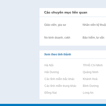
Các chuyên mục liên quan
Giáo viên, gia sư
Nhân viên kỹ thuậ
Nv kinh doanh, cskh
Bảo hiểm, tư vấn
Xem theo tỉnh thành
Rao vặt tại Hà Nội
Rao vặt tại TP.Hồ Chí Minh
Rao vặt tại Hải Dương
Rao vặt tại Quảng Ninh
Rao vặt tại Các tỉnh miền bắc khác
Rao vặt tại Khánh Hoà
Rao vặt tại Các tỉnh miền trung khác
Rao vặt tại Bình Dương
Rao vặt tại Đồng Nai
Rao vặt tại Long An