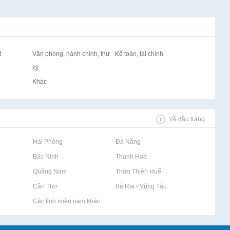
t
Văn phòng, hành chính, thư
Kế toán, tài chính
ký
Khác
Về đầu trang
Rao vặt tại Hải Phòng
Rao vặt tại Đà Nẵng
Rao vặt tại Bắc Ninh
Rao vặt tại Thanh Hoá
Rao vặt tại Quảng Nam
Rao vặt tại Thừa Thiên Huế
Rao vặt tại Cần Thơ
Rao vặt tại Bà Rịa - Vũng Tàu
Rao vặt tại Các tỉnh miền nam khác