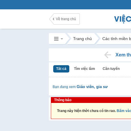
Về trang chủ
Trang chủ
Các tỉnh miền 
Xem th
Tất cả
Tìm việc làm
Cần tuyển
Giáo viên, gia sư
Bạn đang xem
Thông báo
Trang này hiện thời chưa có tin rao.
Bấm vào