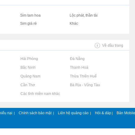
Sim tam hoa
Lộc phát, thần tài
Sim giá rẻ
Khác
Về đầu trang
Rao vặt tại Hải Phòng
Rao vặt tại Đà Nẵng
Rao vặt tại Bắc Ninh
Rao vặt tại Thanh Hoá
Rao vặt tại Quảng Nam
Rao vặt tại Thừa Thiên Huế
Rao vặt tại Cần Thơ
Rao vặt tại Bà Rịa - Vũng Tàu
Rao vặt tại Các tỉnh miền nam khác
hiếu nại
Chính sách bảo mật
Liên hệ quảng cáo
Hỏi & đáp
Bản Mobil
|
|
|
|