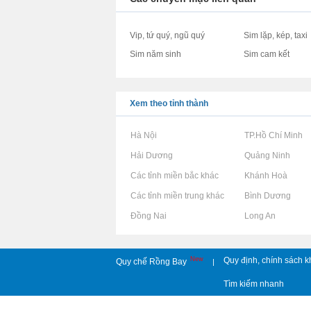
Vip, tứ quý, ngũ quý
Sim lặp, kép, taxi
Sim năm sinh
Sim cam kết
Xem theo tỉnh thành
Rao vặt tại Hà Nội
Rao vặt tại TP.Hồ Chí Minh
Rao vặt tại Hải Dương
Rao vặt tại Quảng Ninh
Rao vặt tại Các tỉnh miền bắc khác
Rao vặt tại Khánh Hoà
Rao vặt tại Các tỉnh miền trung khác
Rao vặt tại Bình Dương
Rao vặt tại Đồng Nai
Rao vặt tại Long An
New
Quy định, chính sách k
Quy chế Rồng Bay
|
Tìm kiếm nhanh