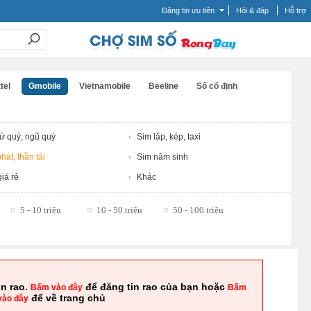
Đăng tin ưu tiên
Hỏi & đáp
Hỗ trợ
tel
Gmobile
Vietnamobile
Beeline
Số cố định
tứ quý, ngũ quý
Sim lặp, kép, taxi
hát, thần tài
Sim năm sinh
iá rẻ
Khác
5 - 10 triệu
10 - 50 triệu
50 - 100 triệu
in rao.
để đăng tin rao của bạn hoặc
Bấm vào đây
Bấm
để về trang chủ
vào đây