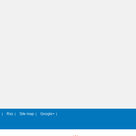
e
Rss
Site map
Google+
|
|
|
|