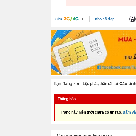
Sim
Kho số đẹp
Bạn đang xem
tại
Các tỉn
Lộc phát, thần tài
Thông báo
Trang này hiện thời chưa có tin rao.
Bấm và
Các chuyên mục liên quan