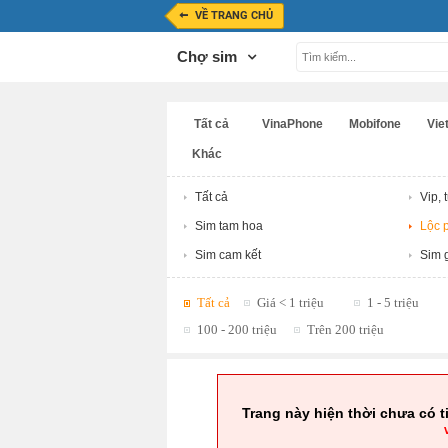
VỀ TRANG CHỦ
Chợ sim
Tất cả
VinaPhone
Mobifone
Viet
Khác
Tất cả
Vip, 
Sim tam hoa
Lộc p
Sim cam kết
Sim g
Tất cả
Giá < 1 triệu
1 - 5 triệu
100 - 200 triệu
Trên 200 triệu
Trang này hiện thời chưa có t