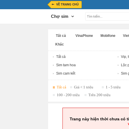
VỀ TRANG CHỦ
Chợ sim
Tất cả
VinaPhone
Mobifone
Viet
Khác
Tất cả
Vip, 
Sim tam hoa
Lộc p
Sim cam kết
Sim g
Tất cả
Giá < 1 triệu
1 - 5 triệu
100 - 200 triệu
Trên 200 triệu
Trang này hiện thời chưa có t