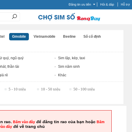
Đăng tin ưu tiên
Hỏi & đáp
Hỗ trợ
tel
Gmobile
Vietnamobile
Beeline
Số cố định
tứ quý, ngũ quý
Sim lặp, kép, taxi
hát, thần tài
Sim năm sinh
iá rẻ
Khác
5 - 10 triệu
10 - 50 triệu
50 - 100 triệu
in rao.
để đăng tin rao của bạn hoặc
Bấm vào đây
Bấm
để về trang chủ
vào đây