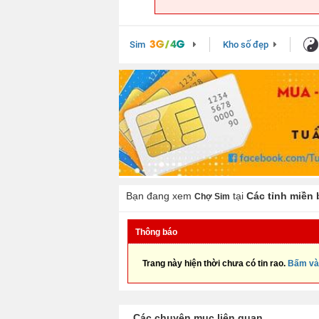
Sim
Kho số đẹp
Bạn đang xem
tại
Các tỉnh miền 
Chợ Sim
Thông báo
Trang này hiện thời chưa có tin rao.
Bấm và
Các chuyên mục liên quan