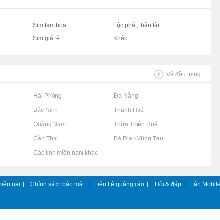
Sim tam hoa
Lộc phát, thần tài
Sim giá rẻ
Khác
Về đầu trang
Rao vặt tại Hải Phòng
Rao vặt tại Đà Nẵng
Rao vặt tại Bắc Ninh
Rao vặt tại Thanh Hoá
Rao vặt tại Quảng Nam
Rao vặt tại Thừa Thiên Huế
Rao vặt tại Cần Thơ
Rao vặt tại Bà Rịa - Vũng Tàu
Rao vặt tại Các tỉnh miền nam khác
hiếu nại
Chính sách bảo mật
Liên hệ quảng cáo
Hỏi & đáp
Bản Mobil
|
|
|
|