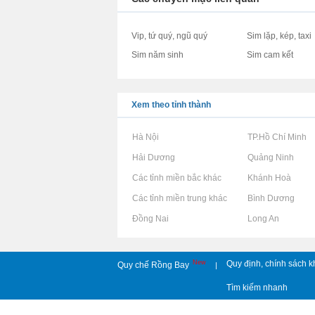
Vip, tứ quý, ngũ quý
Sim lặp, kép, taxi
Sim năm sinh
Sim cam kết
Xem theo tỉnh thành
Rao vặt tại Hà Nội
Rao vặt tại TP.Hồ Chí Minh
Rao vặt tại Hải Dương
Rao vặt tại Quảng Ninh
Rao vặt tại Các tỉnh miền bắc khác
Rao vặt tại Khánh Hoà
Rao vặt tại Các tỉnh miền trung khác
Rao vặt tại Bình Dương
Rao vặt tại Đồng Nai
Rao vặt tại Long An
New
Quy định, chính sách k
Quy chế Rồng Bay
|
Tìm kiếm nhanh