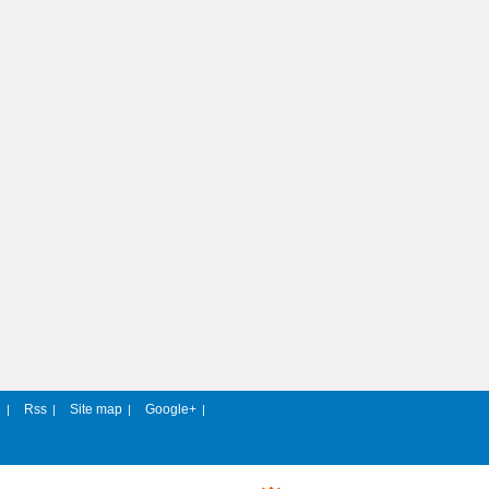
e
Rss
Site map
Google+
|
|
|
|