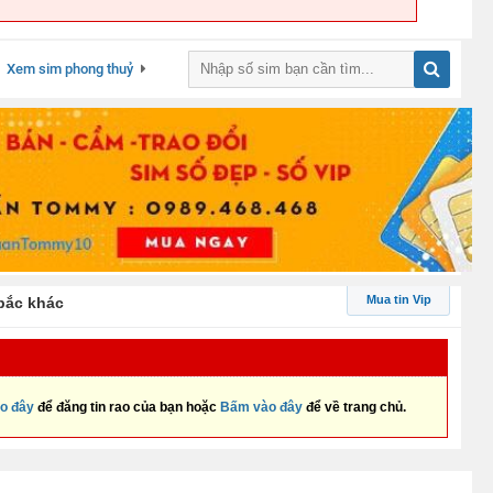
Xem sim phong thuỷ
Mua tin Vip
bắc khác
o đây
để đăng tin rao của bạn hoặc
Bấm vào đây
để về trang chủ.