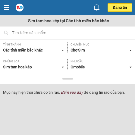
Đăng tin
Sim tam hoa kép tại Các tỉnh miền bắc khác
TỈNH THÀNH
CHUYÊN MỤC
Các tỉnh miền bắc khác
Chợ Sim
CHỦNG LOẠI
NHU CẦU
Sim tam hoa kép
Gmobile
GIÁ
Tất cả
Mục này hiện thời chưa có tin rao.
Bấm vào đây
để đăng tin rao của bạn.
Lọc