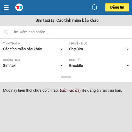
Đăng tin
Sim taxi tại Các tỉnh miền bắc khác
TỈNH THÀNH
CHUYÊN MỤC
Các tỉnh miền bắc khác
Chợ Sim
CHỦNG LOẠI
NHU CẦU
Sim taxi
Gmobile
GIÁ
Tất cả
Mục này hiện thời chưa có tin rao.
Bấm vào đây
để đăng tin rao của bạn.
Lọc