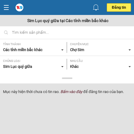
Đăng tin
Sim Lục quý giữa tại Các tỉnh miền bắc khác
TỈNH THÀNH
CHUYÊN MỤC
Các tỉnh miền bắc khác
Chợ Sim
CHỦNG LOẠI
NHU CẦU
Sim Lục quý giữa
Khác
GIÁ
Tất cả
Mục này hiện thời chưa có tin rao.
Bấm vào đây
để đăng tin rao của bạn.
Lọc