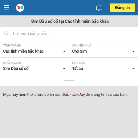
Đăng tin
Sim Đầu số cổ tại Các tỉnh miền bắc khác
TỈNH THÀNH
CHUYÊN MỤC
Các tỉnh miền bắc khác
Chợ Sim
CHỦNG LOẠI
NHU CẦU
Sim Đầu số cổ
Tất cả
GIÁ
5 - 10 triệu
Mục này hiện thời chưa có tin rao.
Bấm vào đây
để đăng tin rao của bạn.
Lọc