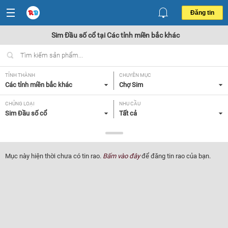
Đăng tin
Sim Đầu số cổ tại Các tỉnh miền bắc khác
TỈNH THÀNH
CHUYÊN MỤC
Các tỉnh miền bắc khác
Chợ Sim
CHỦNG LOẠI
NHU CẦU
Sim Đầu số cổ
Tất cả
GIÁ
Tất cả
Mục này hiện thời chưa có tin rao.
Bấm vào đây
để đăng tin rao của bạn.
Lọc