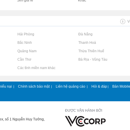
Sim giá rẻ
Khác
V
Rao vặt tại Hải Phòng
Rao vặt tại Đà Nẵng
Rao vặt tại Bắc Ninh
Rao vặt tại Thanh Hoá
Rao vặt tại Quảng Nam
Rao vặt tại Thừa Thiên Huế
Rao vặt tại Cần Thơ
Rao vặt tại Bà Rịa - Vũng Tàu
Rao vặt tại Các tỉnh miền nam khác
hiếu nại
Chính sách bảo mật
Liên hệ quảng cáo
Hỏi & đáp
Bản Mobil
|
|
|
|
ĐƯỢC VẬN HÀNH BỞI
lex, số 1 Nguyễn Huy Tưởng,