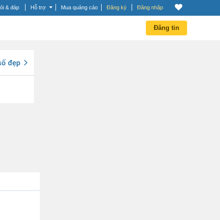
ỏi & đáp
Hỗ trợ
Mua quảng cáo
Đăng ký
Đăng nhập
Đăng tin
số đẹp