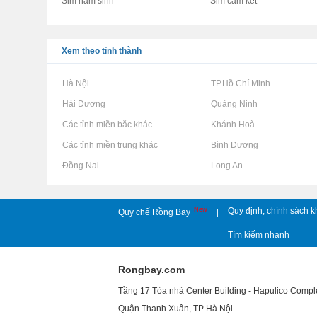
Sim năm sinh
Sim cam kết
Xem theo tỉnh thành
Rao vặt tại Hà Nội
Rao vặt tại TP.Hồ Chí Minh
Rao vặt tại Hải Dương
Rao vặt tại Quảng Ninh
Rao vặt tại Các tỉnh miền bắc khác
Rao vặt tại Khánh Hoà
Rao vặt tại Các tỉnh miền trung khác
Rao vặt tại Bình Dương
Rao vặt tại Đồng Nai
Rao vặt tại Long An
New
Quy định, chính sách k
Quy chế Rồng Bay
|
Tìm kiếm nhanh
Rongbay.com
Tầng 17 Tòa nhà Center Building - Hapulico Comp
Quận Thanh Xuân, TP Hà Nội.