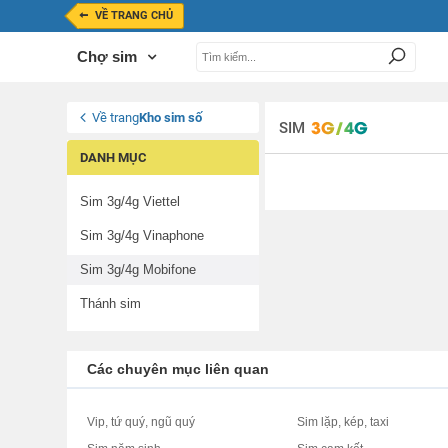
VỀ TRANG CHỦ
Chợ sim
Về trang
Kho sim số
SIM
DANH MỤC
Sim 3g/4g Viettel
Sim 3g/4g Vinaphone
Sim 3g/4g Mobifone
Thánh sim
Các chuyên mục liên quan
Vip, tứ quý, ngũ quý
Sim lặp, kép, taxi