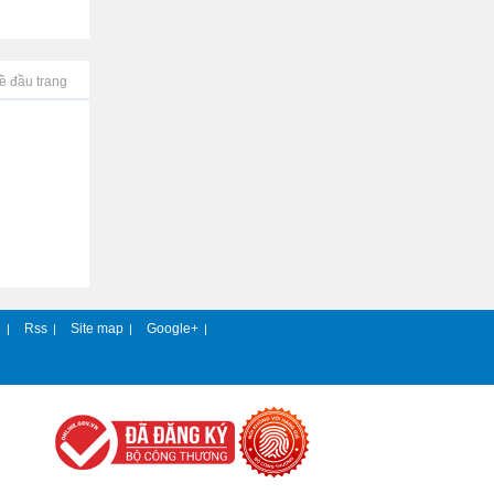
ề đầu trang
e
Rss
Site map
Google+
|
|
|
|