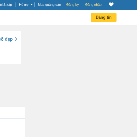
ỏi & đáp
Hỗ trợ
Mua quảng cáo
Đăng ký
Đăng nhập
Đăng tin
số đẹp