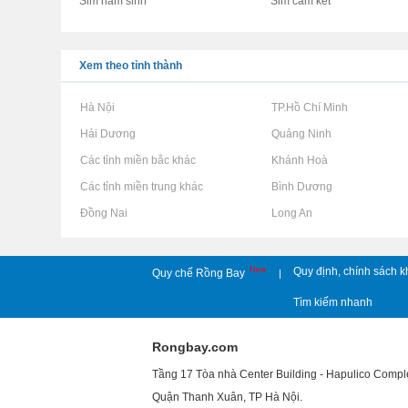
Sim năm sinh
Sim cam kết
Xem theo tỉnh thành
Rao vặt tại Hà Nội
Rao vặt tại TP.Hồ Chí Minh
Rao vặt tại Hải Dương
Rao vặt tại Quảng Ninh
Rao vặt tại Các tỉnh miền bắc khác
Rao vặt tại Khánh Hoà
Rao vặt tại Các tỉnh miền trung khác
Rao vặt tại Bình Dương
Rao vặt tại Đồng Nai
Rao vặt tại Long An
New
Quy định, chính sách k
Quy chế Rồng Bay
|
Tìm kiếm nhanh
Rongbay.com
Tầng 17 Tòa nhà Center Building - Hapulico Comp
Quận Thanh Xuân, TP Hà Nội.