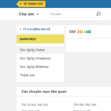
VỀ TRANG CHỦ
Chợ sim
Về trang
Kho sim số
SIM
DANH MỤC
Sim 3g/4g Viettel
Sim 3g/4g Vinaphone
Sim 3g/4g Mobifone
Thánh sim
Các chuyên mục liên quan
Vip, tứ quý, ngũ quý
Sim lặp, kép, taxi