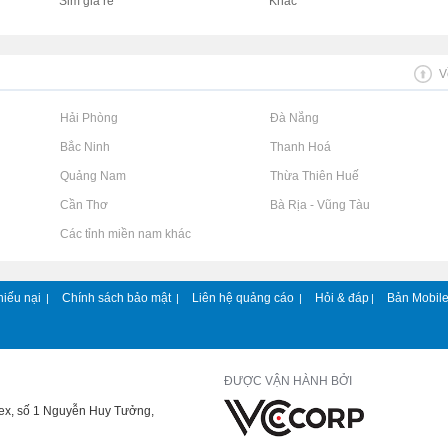
Sim giá rẻ
Khác
V
Rao vặt tại Hải Phòng
Rao vặt tại Đà Nẵng
Rao vặt tại Bắc Ninh
Rao vặt tại Thanh Hoá
Rao vặt tại Quảng Nam
Rao vặt tại Thừa Thiên Huế
Rao vặt tại Cần Thơ
Rao vặt tại Bà Rịa - Vũng Tàu
Rao vặt tại Các tỉnh miền nam khác
hiếu nại
Chính sách bảo mật
Liên hệ quảng cáo
Hỏi & đáp
Bản Mobil
|
|
|
|
ĐƯỢC VẬN HÀNH BỞI
lex, số 1 Nguyễn Huy Tưởng,