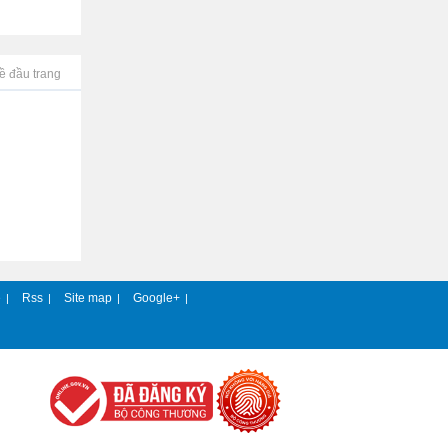
ề đầu trang
e
Rss
Site map
Google+
|
|
|
|