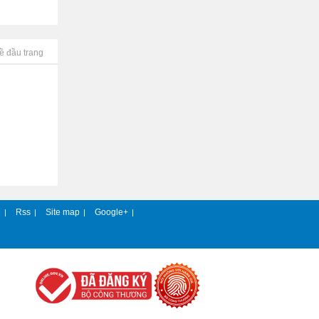
ề đầu trang
e
Rss
Site map
Google+
|
|
|
|