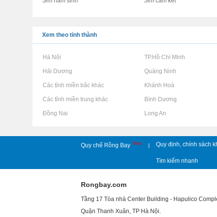
Sim năm sinh
Sim cam kết
Xem theo tỉnh thành
Rao vặt tại Hà Nội
Rao vặt tại TP.Hồ Chí Minh
Rao vặt tại Hải Dương
Rao vặt tại Quảng Ninh
Rao vặt tại Các tỉnh miền bắc khác
Rao vặt tại Khánh Hoà
Rao vặt tại Các tỉnh miền trung khác
Rao vặt tại Bình Dương
Rao vặt tại Đồng Nai
Rao vặt tại Long An
New
Quy định, chính sách k
Quy chế Rồng Bay
|
Tìm kiếm nhanh
Rongbay.com
Tầng 17 Tòa nhà Center Building - Hapulico Comp
Quận Thanh Xuân, TP Hà Nội.