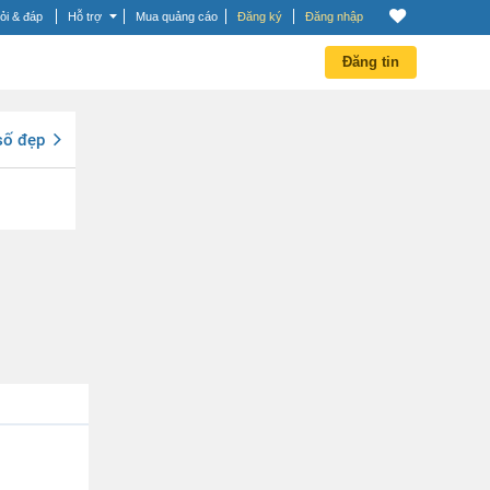
ỏi & đáp
Hỗ trợ
Mua quảng cáo
Đăng ký
Đăng nhập
Đăng tin
số đẹp