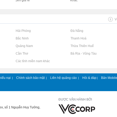
Sim giá rẻ
Khác
V
Rao vặt tại Hải Phòng
Rao vặt tại Đà Nẵng
Rao vặt tại Bắc Ninh
Rao vặt tại Thanh Hoá
Rao vặt tại Quảng Nam
Rao vặt tại Thừa Thiên Huế
Rao vặt tại Cần Thơ
Rao vặt tại Bà Rịa - Vũng Tàu
Rao vặt tại Các tỉnh miền nam khác
hiếu nại
Chính sách bảo mật
Liên hệ quảng cáo
Hỏi & đáp
Bản Mobil
|
|
|
|
ĐƯỢC VẬN HÀNH BỞI
lex, số 1 Nguyễn Huy Tưởng,