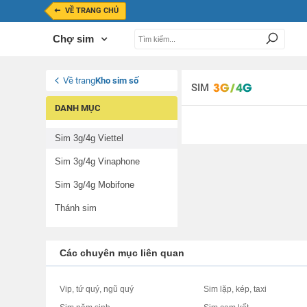
VỀ TRANG CHỦ
Chợ sim
Về trang
Kho sim số
SIM
DANH MỤC
Sim 3g/4g Viettel
Sim 3g/4g Vinaphone
Sim 3g/4g Mobifone
Thánh sim
Các chuyên mục liên quan
Vip, tứ quý, ngũ quý
Sim lặp, kép, taxi