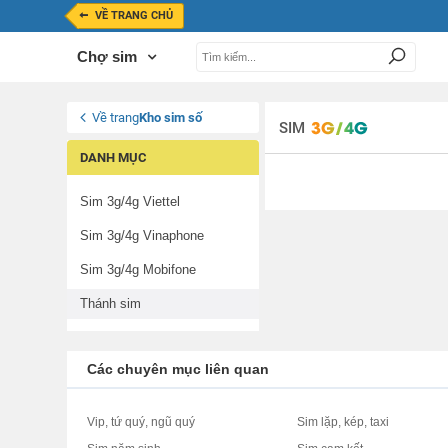
VỀ TRANG CHỦ
Chợ sim
Về trang
Kho sim số
SIM
DANH MỤC
Sim 3g/4g Viettel
Sim 3g/4g Vinaphone
Sim 3g/4g Mobifone
Thánh sim
Các chuyên mục liên quan
Vip, tứ quý, ngũ quý
Sim lặp, kép, taxi