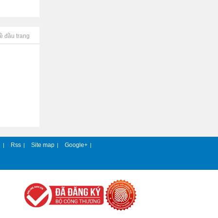
ề đầu trang
e
Rss
Site map
Google+
|
|
|
|