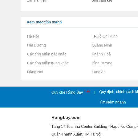
Sim năm sinh
Sim cam kết
Xem theo tỉnh thành
Rao vặt tại Hà Nội
Rao vặt tại TP.Hồ Chí Minh
Rao vặt tại Hải Dương
Rao vặt tại Quảng Ninh
Rao vặt tại Các tỉnh miền bắc khác
Rao vặt tại Khánh Hoà
Rao vặt tại Các tỉnh miền trung khác
Rao vặt tại Bình Dương
Rao vặt tại Đồng Nai
Rao vặt tại Long An
New
Quy định, chính sách k
Quy chế Rồng Bay
|
Tìm kiếm nhanh
Rongbay.com
Tầng 17 Tòa nhà Center Building - Hapulico Comp
Quận Thanh Xuân, TP Hà Nội.