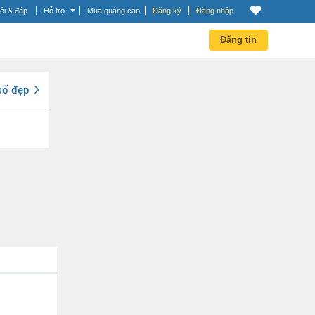
ỏi & đáp
Hỗ trợ
Mua quảng cáo
Đăng ký
Đăng nhập
Đăng tin
số đẹp