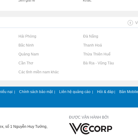
Sim giá rẻ
Khác
V
Rao vặt tại Hải Phòng
Rao vặt tại Đà Nẵng
Rao vặt tại Bắc Ninh
Rao vặt tại Thanh Hoá
Rao vặt tại Quảng Nam
Rao vặt tại Thừa Thiên Huế
Rao vặt tại Cần Thơ
Rao vặt tại Bà Rịa - Vũng Tàu
Rao vặt tại Các tỉnh miền nam khác
hiếu nại
Chính sách bảo mật
Liên hệ quảng cáo
Hỏi & đáp
Bản Mobil
|
|
|
|
ĐƯỢC VẬN HÀNH BỞI
lex, số 1 Nguyễn Huy Tưởng,