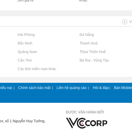
Sim giá rẻ
Khác
V
Rao vặt tại Hải Phòng
Rao vặt tại Đà Nẵng
Rao vặt tại Bắc Ninh
Rao vặt tại Thanh Hoá
Rao vặt tại Quảng Nam
Rao vặt tại Thừa Thiên Huế
Rao vặt tại Cần Thơ
Rao vặt tại Bà Rịa - Vũng Tàu
Rao vặt tại Các tỉnh miền nam khác
hiếu nại
Chính sách bảo mật
Liên hệ quảng cáo
Hỏi & đáp
Bản Mobil
|
|
|
|
ĐƯỢC VẬN HÀNH BỞI
lex, số 1 Nguyễn Huy Tưởng,