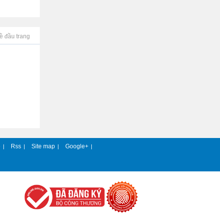
ề đầu trang
e
Rss
Site map
Google+
|
|
|
|