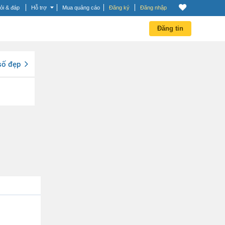
ỏi & đáp
Hỗ trợ
Mua quảng cáo
Đăng ký
Đăng nhập
Đăng tin
số đẹp