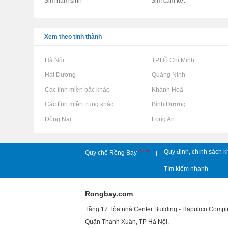
Sim năm sinh
Sim cam kết
Xem theo tỉnh thành
Rao vặt tại Hà Nội
Rao vặt tại TP.Hồ Chí Minh
Rao vặt tại Hải Dương
Rao vặt tại Quảng Ninh
Rao vặt tại Các tỉnh miền bắc khác
Rao vặt tại Khánh Hoà
Rao vặt tại Các tỉnh miền trung khác
Rao vặt tại Bình Dương
Rao vặt tại Đồng Nai
Rao vặt tại Long An
New
Quy định, chính sách k
Quy chế Rồng Bay
|
Tìm kiếm nhanh
Rongbay.com
Tầng 17 Tòa nhà Center Building - Hapulico Comp
Quận Thanh Xuân, TP Hà Nội.