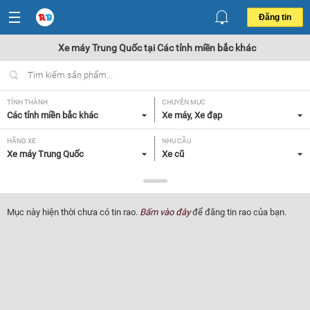
Đăng tin
Xe máy Trung Quốc tại Các tỉnh miền bắc khác
TỈNH THÀNH
CHUYÊN MỤC
Các tỉnh miền bắc khác
Xe máy, Xe đạp
HÃNG XE
NHU CẦU
Xe máy Trung Quốc
Xe cũ
GIÁ
Tất cả
Mục này hiện thời chưa có tin rao.
Bấm vào đây
để đăng tin rao của bạn.
Lọc