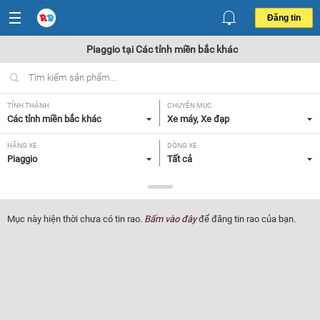
Đăng tin
Piaggio tại Các tỉnh miền bắc khác
TỈNH THÀNH
CHUYÊN MỤC
Các tỉnh miền bắc khác
Xe máy, Xe đạp
HÃNG XE
DÒNG XE
Piaggio
Tất cả
NHU CẦU
GIÁ
Xe mới
Tất cả
Mục này hiện thời chưa có tin rao.
Bấm vào đây
để đăng tin rao của bạn.
Lọc